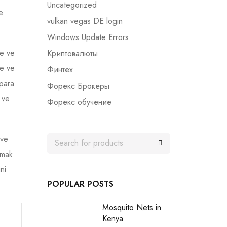
Uncategorized
e
vulkan vegas DE login
Windows Update Errors
ce ve
Криптовалюты
ne ve
Финтех
 para
Форекс Брокеры
 ve
Форекс обучение
 ve
amak
ni
POPULAR POSTS
Mosquito Nets in
Kenya