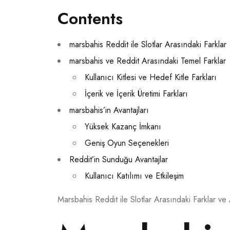
Contents
marsbahis Reddit ile Slotlar Arasındaki Farklar
marsbahis ve Reddit Arasındaki Temel Farklar
Kullanıcı Kitlesi ve Hedef Kitle Farkları
İçerik ve İçerik Üretimi Farkları
marsbahis’in Avantajları
Yüksek Kazanç İmkanı
Geniş Oyun Seçenekleri
Reddit’in Sunduğu Avantajlar
Kullanıcı Katılımı ve Etkileşim
Marsbahis Reddit ile Slotlar Arasındaki Farklar ve 