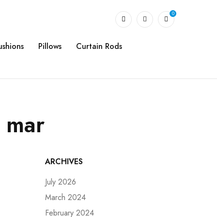
0
ushions
Pillows
Curtain Rods
i mar
ARCHIVES
July 2026
March 2024
February 2024