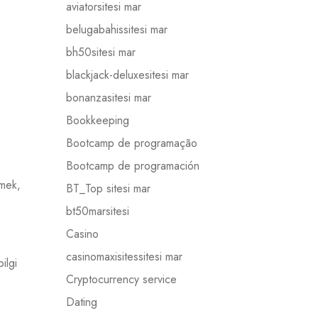
aviatorsitesi mar
belugabahissitesi mar
bh50sitesi mar
blackjack-deluxesitesi mar
bonanzasitesi mar
Bookkeeping
Bootcamp de programação
Bootcamp de programación
rmek,
BT_Top sitesi mar
bt50marsitesi
Casino
casinomaxisitessitesi mar
ilgi
Cryptocurrency service
Dating