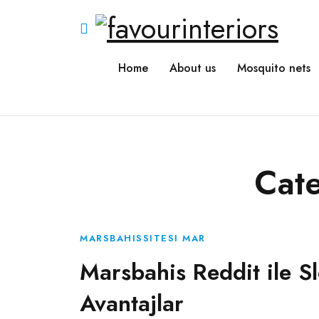
Home
About us
Mosquito nets
Cate
MARSBAHISSITESI MAR
Marsbahis Reddit ile Sl
Avantajlar