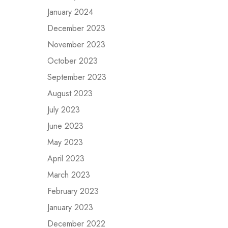
January 2024
December 2023
November 2023
October 2023
September 2023
August 2023
July 2023
June 2023
May 2023
April 2023
March 2023
February 2023
January 2023
December 2022