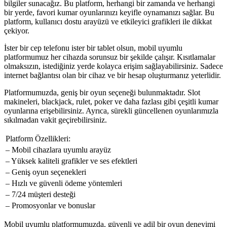
bilgiler sunacağız. Bu platform, herhangi bir zamanda ve herhangi
bir yerde, favori kumar oyunlarınızı keyifle oynamanızı sağlar. Bu
platform, kullanıcı dostu arayüzü ve etkileyici grafikleri ile dikkat
çekiyor.
İster bir cep telefonu ister bir tablet olsun, mobil uyumlu
platformumuz her cihazda sorunsuz bir şekilde çalışır. Kısıtlamalar
olmaksızın, istediğiniz yerde kolayca erişim sağlayabilirsiniz. Sadece
internet bağlantısı olan bir cihaz ve bir hesap oluşturmanız yeterlidir.
Platformumuzda, geniş bir oyun seçeneği bulunmaktadır. Slot
makineleri, blackjack, rulet, poker ve daha fazlası gibi çeşitli kumar
oyunlarına erişebilirsiniz. Ayrıca, sürekli güncellenen oyunlarımızla
sıkılmadan vakit geçirebilirsiniz.
Platform Özellikleri:
– Mobil cihazlara uyumlu arayüz
– Yüksek kaliteli grafikler ve ses efektleri
– Geniş oyun seçenekleri
– Hızlı ve güvenli ödeme yöntemleri
– 7/24 müşteri desteği
– Promosyonlar ve bonuslar
Mobil uyumlu platformumuzda, güvenli ve adil bir oyun deneyimi