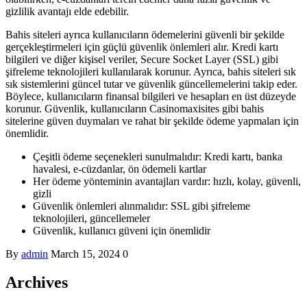
gizlilik avantajı elde edebilir.
Bahis siteleri ayrıca kullanıcıların ödemelerini güvenli bir şekilde
gerçekleştirmeleri için güçlü güvenlik önlemleri alır. Kredi kartı
bilgileri ve diğer kişisel veriler, Secure Socket Layer (SSL) gibi
şifreleme teknolojileri kullanılarak korunur. Ayrıca, bahis siteleri sık ​​
sık sistemlerini güncel tutar ve güvenlik güncellemelerini takip eder.
Böylece, kullanıcıların finansal bilgileri ve hesapları en üst düzeyde
korunur. Güvenlik, kullanıcıların Casinomaxisites gibi bahis
sitelerine güven duymaları ve rahat bir şekilde ödeme yapmaları için
önemlidir.
Çeşitli ödeme seçenekleri sunulmalıdır: Kredi kartı, banka
havalesi, e-cüzdanlar, ön ödemeli kartlar
Her ödeme yönteminin avantajları vardır: hızlı, kolay, güvenli,
gizli
Güvenlik önlemleri alınmalıdır: SSL gibi şifreleme
teknolojileri, güncellemeler
Güvenlik, kullanıcı güveni için önemlidir
By
admin
March 15, 2024
0
Archives