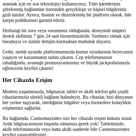
sunmak için en son teknolojiyi kullanıyoruz. Tüm işlemleriniz
şifrelenmiş bağlantılar üzerinden gerçekleşir ve kişisel bilgileriniz
gizli tutulur. Ayrıca, lisanslı ve düzenlenmiş bir platform olarak, hile
karşıtı politikamızı garanti ederiz.
Herhangi bir soru veya sorununuz olduğunda, deneyimli müşteri
destek ekibimiz 7 gün 24 saat hizmetinizdedir. Yardımcı olmak için
buradayız ve sizinle iletişim kurmaktan mutluluk duyarız.
Gelin, mobil uyumlu platformumuzda kumar oyunlarının heyecanını
yaşayın ve kazanmanın tadını çıkarın. Cep telefonunuzun
rahatlığında, avantajlı promosyonlarımız ve büyük jackpotlarımızla
eğlencenin keyfini çıkarın!
Her Cihazda Erişim
Modern yaşamımızda, bilgisayar, tablet ve akıllı telefon gibi çeşitli
cihazlarımızla sürekli bağlantı halindeyiz. Bu cihazlar, bizi dünyanın
her yerine taşıyarak, istediğimiz bilgilere veya hizmetlere kolaylıkla
erişmemizi sağlarlar.
Bu bağlamda, Casinomaxisites size her cihazda erişim imkanı sunar.
Artık bilgisayarınızın başında olmanıza gerek yok! Tabletinizde,
akıllı telefonunuzda veya hatta akıllı saatlerde bile Casinomaxisites
keyfini yaşayabilirsiniz.