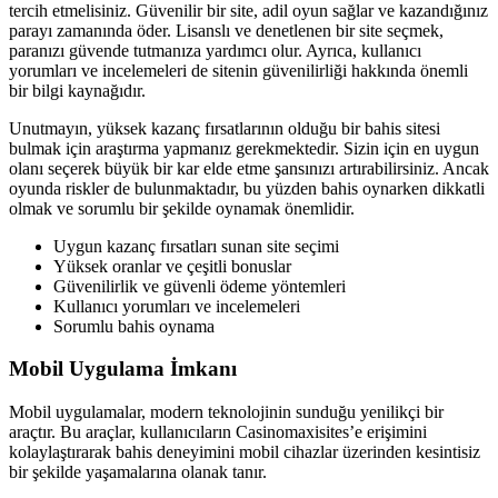
tercih etmelisiniz. Güvenilir bir site, adil oyun sağlar ve kazandığınız
parayı zamanında öder. Lisanslı ve denetlenen bir site seçmek,
paranızı güvende tutmanıza yardımcı olur. Ayrıca, kullanıcı
yorumları ve incelemeleri de sitenin güvenilirliği hakkında önemli
bir bilgi kaynağıdır.
Unutmayın, yüksek kazanç fırsatlarının olduğu bir bahis sitesi
bulmak için araştırma yapmanız gerekmektedir. Sizin için en uygun
olanı seçerek büyük bir kar elde etme şansınızı artırabilirsiniz. Ancak
oyunda riskler de bulunmaktadır, bu yüzden bahis oynarken dikkatli
olmak ve sorumlu bir şekilde oynamak önemlidir.
Uygun kazanç fırsatları sunan site seçimi
Yüksek oranlar ve çeşitli bonuslar
Güvenilirlik ve güvenli ödeme yöntemleri
Kullanıcı yorumları ve incelemeleri
Sorumlu bahis oynama
Mobil Uygulama İmkanı
Mobil uygulamalar, modern teknolojinin sunduğu yenilikçi bir
araçtır. Bu araçlar, kullanıcıların Casinomaxisites’e erişimini
kolaylaştırarak bahis deneyimini mobil cihazlar üzerinden kesintisiz
bir şekilde yaşamalarına olanak tanır.