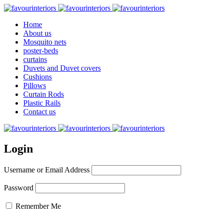
Home
About us
Mosquito nets
poster-beds
curtains
Duvets and Duvet covers
Cushions
Pillows
Curtain Rods
Plastic Rails
Contact us
Login
Username or Email Address
Password
Remember Me