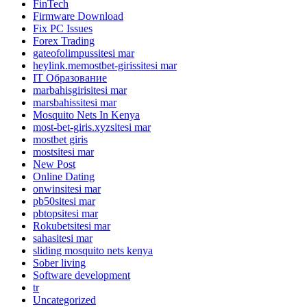
FinTech
Firmware Download
Fix PC Issues
Forex Trading
gateofolimpussitesi mar
heylink.memostbet-girissitesi mar
IT Образование
marbahisgirisitesi mar
marsbahissitesi mar
Mosquito Nets In Kenya
most-bet-giris.xyzsitesi mar
mostbet giris
mostsitesi mar
New Post
Online Dating
onwinsitesi mar
pb50sitesi mar
pbtopsitesi mar
Rokubetsitesi mar
sahasitesi mar
sliding mosquito nets kenya
Sober living
Software development
tr
Uncategorized