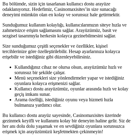
Bu bölümde, sizin için tasarlanan kullanıcı dostu arayüze
odaklanıyoruz. Hedefimiz, Casinomaxisites’in size sunacağı
deneyimi mümkün olan en kolay ve sorunsuz hale getirmektir.
Sunduğumuz kullanım kolaylığı, kullanıcılarımızın siteye hızla ve
zahmetsizce erişim sağlamasını sağlar. Arayüzümüz, basit ve
sezgisel tasarımıyla herkesin kolayca gezinebilmesini sağlar.
Size sunduğumuz çeşitli seçenekler ve özellikler, kişisel
tercihlerinize göre özelleştirilebilir. Hesap ayarlarınıza kolayca
erişebilir ve istediğiniz gibi düzenleyebilirsiniz.
Kullandığınız cihaz ne olursa olsun, arayüzümüz hızlı ve
sorunsuz bir şekilde çalışır.
Menü seçenekleri size yönlendirmeler yapar ve istediğiniz
oyunlara kolayca erişmenizi sağlar.
Kullanıcı dostu arayüzümüz, oyunlar arasında hızlı ve kolay
geçiş imkanı sunar.
Arama özelliği, istediğiniz oyunu veya hizmeti hızla
bulmanıza yardımcı olur.
Bu kullanıcı dostu arayüz sayesinde, Casinomaxisites üzerinde
gezinmek keyifli ve kullanımı kolay bir deneyim haline gelir. Siz de
her anı dolu dolu yaşamak ve en sevdiğiniz oyunlara sorunsuzca
erişmek için arayüzümüzü keşfetmekten çekinmeyin!