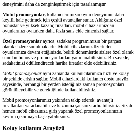
deneyimini daha da zenginleştirmek için tasarlanmıştır.
Mobil promosyonlar
, kullanıcılarımızın oyun deneyimini daha
keyifli hale getirmek için çeşitli avantajlar sunar. Aldığınız özel
bonuslar ve yüksek kazanç fırsatları, mobil cihazlarınızdan
oyunlarınızı oynarken daha fazla şans elde etmenizi sağlar.
Özel promosyonlar
ayrıca, sadakat programımızın bir parçası
olarak sizlere sunulmaktadır. Mobil cihazlarınız üzerinden
oyunlarınıza devam ettiğinizde, belirli dönemlerde sizlere özel olarak
sunulan bonus ve promosyonlardan yararlanabilirsiniz. Bu sayede,
sadakatinizi ödüllendirecek harika fırsatlar elde edebilirsiniz.
Mobil promosyonlar
aynı zamanda kullanıcılarımıza hızlı ve kolay
bir şekilde erişim sağlar. Mobil cihazlardaki kullanıcı dostu arayüz
sayesinde, herhangi bir yerden istediğiniz zaman promosyonları
görüntüleyebilir ve gerektiğinde kullanabilirsiniz.
Mobil promosyonlarımızı yakından takip ederek, avantajlı
fırsatlardan yararlanabilir ve kazanma şansınızı artırabilirsiniz. Siz de
hemen mobil cihazınıza giriş yaparak özel promosyonlarımızın
keyfini çıkarmaya başlayabilirsiniz.
Kolay kullanım Arayüzü