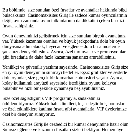
Bu bölümde, size sunulan özel fırsatlar ve avantajlar hakkında bilgi
bulacaksınız. Casinomaxisites Giriş ile sadece kumar oyuncularının
değil, aynı zamanda oyun tutkunlarının da dikkatini çeken bir dizi
fırsata sahipsiniz.
Oyun deneyiminizi geliştirmek için size sunulan birçok avantajınız
var. Yüksek kazanma oranları ve büyük jackpotlarla dolu bir oyun
dünyasına adım atarak, heyecan ve eğlence dolu bir atmosferde
şansınızı deneyebilirsiniz. Ayrıca, özel turnuvalar ve promosyonlar
gibi fırsatlarla da daha fazla kazanma şansınızı artırabilirsiniz.
Yenilikçi ve güvenilir yazılımı sayesinde, Casinomaxisites Giriş size
en iyi oyun deneyimini sunmayı hedefler. Eşsiz grafikler ve seslerle
dolu oyunlar, size gerçek bir kumarhane atmosferi yaşatır. Ayrıca,
kolay kullanımlı arayüzü sayesinde istediğiniz oyunu kolayca
bulabilir ve hızlı bir şekilde oynamaya başlayabilirsiniz.
Size özel sağladığımız VIP programıyla, sadakatinizi
ödüllendiriyoruz. Yüksek bahis limitleri, kişiselleştirilmiş bonuslar
ve özel etkinliklere katılma fırsatı gibi avantajlarla, VIP üyelerimize
özel bir deneyim sunuyoruz.
Casinomaxisites Giriş ile cezbedici bir kumar deneyimine hazır olun.
Sınırsız eğlence ve kazanma fırsatları sizleri bekliyor. Hemen üye