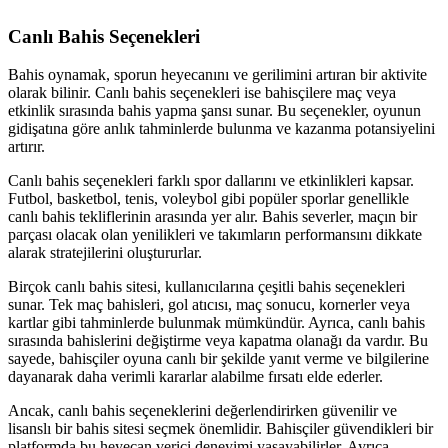
Canlı Bahis Seçenekleri
Bahis oynamak, sporun heyecanını ve gerilimini artıran bir aktivite
olarak bilinir. Canlı bahis seçenekleri ise bahisçilere maç veya
etkinlik sırasında bahis yapma şansı sunar. Bu seçenekler, oyunun
gidişatına göre anlık tahminlerde bulunma ve kazanma potansiyelini
artırır.
Canlı bahis seçenekleri farklı spor dallarını ve etkinlikleri kapsar.
Futbol, ​​basketbol, tenis, voleybol gibi popüler sporlar genellikle
canlı bahis tekliflerinin arasında yer alır. Bahis severler, maçın bir
parçası olacak olan yenilikleri ve takımların performansını dikkate
alarak stratejilerini oluştururlar.
Birçok canlı bahis sitesi, kullanıcılarına çeşitli bahis seçenekleri
sunar. Tek maç bahisleri, gol atıcısı, maç sonucu, kornerler veya
kartlar gibi tahminlerde bulunmak mümkündür. Ayrıca, canlı bahis
sırasında bahislerini değiştirme veya kapatma olanağı da vardır. Bu
sayede, bahisçiler oyuna canlı bir şekilde yanıt verme ve bilgilerine
dayanarak daha verimli kararlar alabilme fırsatı elde ederler.
Ancak, canlı bahis seçeneklerini değerlendirirken güvenilir ve
lisanslı bir bahis sitesi seçmek önemlidir. Bahisçiler güvendikleri bir
platformda bu heyecan verici deneyimi yaşayabilirler. Ayrıca,