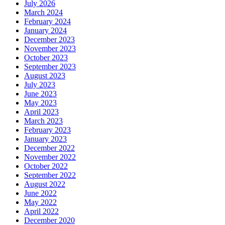
July 2026
March 2024
February 2024
January 2024
December 2023
November 2023
October 2023
September 2023
August 2023
July 2023
June 2023
May 2023
April 2023
March 2023
February 2023
January 2023
December 2022
November 2022
October 2022
September 2022
August 2022
June 2022
May 2022
April 2022
December 2020