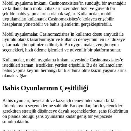
Mobil uygulama imkanı, Casinomaxisites’in sunduğu bir avantajdır
ve kullanıcıların mobil cihazları üzerinden hızlı ve güvenli bir
şekilde bahis yapmalarına olanak sağlar. Kullanıcılar, mobil
uygulamaları kullanarak Casinomaxisites’e kolayca erişebilir,
hesaplarını yönetebilir ve bahis işlemlerini gerçekleştirebilir.
Mobil uygulamalar, Casinomaxisites’in kullanıcı dostu arayüzü ile
uyumlu olarak tasarlanmıştır ve kullanıcı deneyimini en üst düzeye
çıkarmak için optimize edilmiştir. Bu uygulamalar, zengin oyun
seçenekleri, hızlı ödeme işlemleri ve güvenilir bir platform sunar.
Kullanıcılar, mobil uygulama imkanı sayesinde Casinomaxisites’e
istedikleri zaman, istedikleri yerden erişebilir. Bu da kullanıcıların
bahis yapma keyfini herhangi bir kısıtlama olmaksızın yaşamalarına
olanak sağlar.
Bahis Oyunlarının Çeşitliliği
Bahis oyunları, heyecanlı ve kazançlı deneyimler sunan farklı
türlerde oyun seçeneklerine sahiptir. Bu oyunlar, farklı yetenekler
gerektiren stratejik düşünceye dayalı seçeneklerden, şans faktörünün
ön planda olduğu şans oyunlarına kadar geniş bir yelpazede
sunulmaktadır.