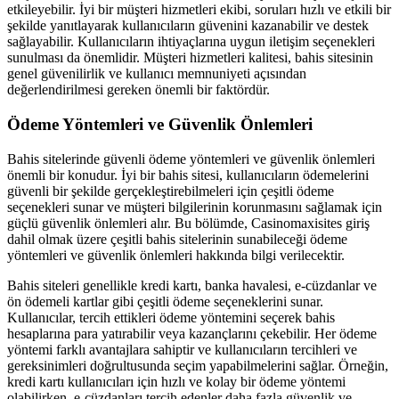
etkileyebilir. İyi bir müşteri hizmetleri ekibi, soruları hızlı ve etkili bir
şekilde yanıtlayarak kullanıcıların güvenini kazanabilir ve destek
sağlayabilir. Kullanıcıların ihtiyaçlarına uygun iletişim seçenekleri
sunulması da önemlidir. Müşteri hizmetleri kalitesi, bahis sitesinin
genel güvenilirlik ve kullanıcı memnuniyeti açısından
değerlendirilmesi gereken önemli bir faktördür.
Ödeme Yöntemleri ve Güvenlik Önlemleri
Bahis sitelerinde güvenli ödeme yöntemleri ve güvenlik önlemleri
önemli bir konudur. İyi bir bahis sitesi, kullanıcıların ödemelerini
güvenli bir şekilde gerçekleştirebilmeleri için çeşitli ödeme
seçenekleri sunar ve müşteri bilgilerinin korunmasını sağlamak için
güçlü güvenlik önlemleri alır. Bu bölümde, Casinomaxisites giriş
dahil olmak üzere çeşitli bahis sitelerinin sunabileceği ödeme
yöntemleri ve güvenlik önlemleri hakkında bilgi verilecektir.
Bahis siteleri genellikle kredi kartı, banka havalesi, e-cüzdanlar ve
ön ödemeli kartlar gibi çeşitli ödeme seçeneklerini sunar.
Kullanıcılar, tercih ettikleri ödeme yöntemini seçerek bahis
hesaplarına para yatırabilir veya kazançlarını çekebilir. Her ödeme
yöntemi farklı avantajlara sahiptir ve kullanıcıların tercihleri ve
gereksinimleri doğrultusunda seçim yapabilmelerini sağlar. Örneğin,
kredi kartı kullanıcıları için hızlı ve kolay bir ödeme yöntemi
olabilirken, e-cüzdanları tercih edenler daha fazla güvenlik ve