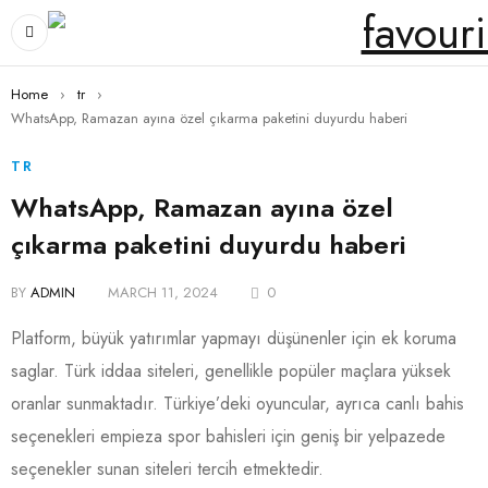
Home
›
tr
›
WhatsApp, Ramazan ayına özel çıkarma paketini duyurdu haberi
TR
WhatsApp, Ramazan ayına özel
çıkarma paketini duyurdu haberi
BY
ADMIN
MARCH 11, 2024
0
Platform, büyük yatırımlar yapmayı düşünenler için ek koruma
saglar. Türk iddaa siteleri, genellikle popüler maçlara yüksek
oranlar sunmaktadır. Türkiye’deki oyuncular, ayrıca canlı bahis
seçenekleri empieza spor bahisleri için geniş bir yelpazede
seçenekler sunan siteleri tercih etmektedir.